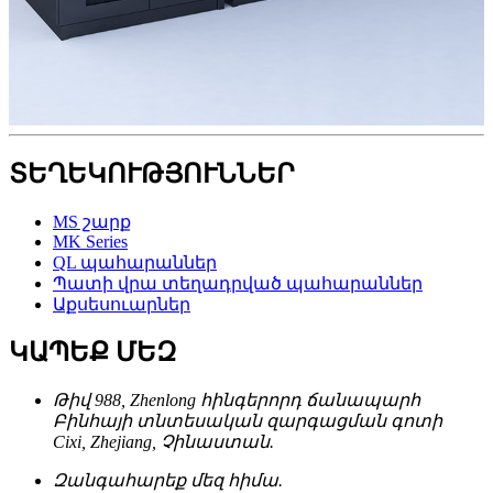
ՏԵՂԵԿՈՒԹՅՈՒՆՆԵՐ
MS շարք
MK Series
QL պահարաններ
Պատի վրա տեղադրված պահարաններ
Աքսեսուարներ
ԿԱՊԵՔ ՄԵԶ
Թիվ 988, Zhenlong հինգերորդ ճանապարհ
Բինհայի տնտեսական զարգացման գոտի
Cixi, Zhejiang, Չինաստան.
Զանգահարեք մեզ հիմա.