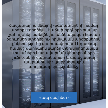
Հավատարիմ մնալով «օգտատերերի համար
արժեք ստեղծելու, հաճախորդների համար
շահույթներ ստեղծելու, անձնակազմի համար
օգուտներ ստեղծելու» հիմնական արժեքներին՝
ընկերությունը պարտավորվում է դառնալ
համաշխարհային բարձր տեխնոլոգիական
տվյալների կառավարման կենտրոնների
լուծումների մատակարար և առաջատար
ապրանքանիշ կաբինետային
արդյունաբերության մեջ:
Կապ մեզ հետ>>