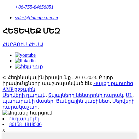
+86-755-84656851
sales@dateup.com.cn
ՀԵՏԵՎԵՔ ՄԵԶ
ՀԱՐՑՈՒՄ ՀԻՄԱ
© Հեղինակային իրավունք - 2010-2023. Բոլոր
իրավունքները պաշտպանված են:
Կայքի քարտեզ
-
AMP բջջային
Սերվերի դարակ
,
Տվյալների կենտրոնի դարակ
,
UL
,
պահարանի մասեր
,
Ցանցային կաբինետ
,
Սերվերի
դարակաշար
,
Ուղարկել էլ
8615811818506
x