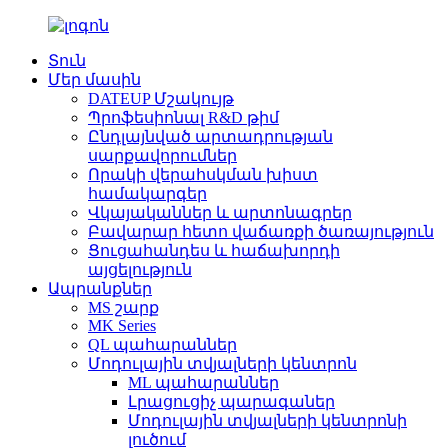
Տուն
Մեր մասին
DATEUP Մշակույթ
Պրոֆեսիոնալ R&D թիմ
Ընդլայնված արտադրության
սարքավորումներ
Որակի վերահսկման խիստ
համակարգեր
Վկայականներ և արտոնագրեր
Բավարար հետո վաճառքի ծառայություն
Ցուցահանդես և հաճախորդի
այցելություն
Ապրանքներ
MS շարք
MK Series
QL պահարաններ
Մոդուլային տվյալների կենտրոն
ML պահարաններ
Լրացուցիչ պարագաներ
Մոդուլային տվյալների կենտրոնի
լուծում