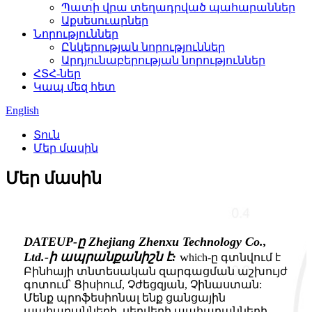
Պատի վրա տեղադրված պահարաններ
Աքսեսուարներ
Նորություններ
Ընկերության նորություններ
Արդյունաբերության նորություններ
ՀՏՀ-ներ
Կապ մեզ հետ
English
Տուն
Մեր մասին
Մեր մասին
DATEUP-ը Zhejiang Zhenxu Technology Co.,
Ltd.-ի ապրանքանիշն է:
w
hich-ը գտնվում է
Բինհայի տնտեսական զարգացման աշխույժ
գոտում՝ Ցիսիում, Չժեցզյան, Չինաստան:
Մենք պրոֆեսիոնալ ենք ցանցային
պահարանների, սերվերի պահարանների,