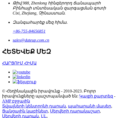
Թիվ 988, Zhenlong հինգերորդ ճանապարհ
Բինհայի տնտեսական զարգացման գոտի
Cixi, Zhejiang, Չինաստան.
Զանգահարեք մեզ հիմա.
+86-755-84656851
sales@dateup.com.cn
ՀԵՏԵՎԵՔ ՄԵԶ
ՀԱՐՑՈՒՄ ՀԻՄԱ
© Հեղինակային իրավունք - 2010-2023. Բոլոր
իրավունքները պաշտպանված են:
Կայքի քարտեզ
-
AMP բջջային
Տվյալների կենտրոնի դարակ
,
պահարանի մասեր
,
Ցանցային կաբինետ
,
Սերվերի դարակաշար
,
Սերվերի դարակ
,
UL
,