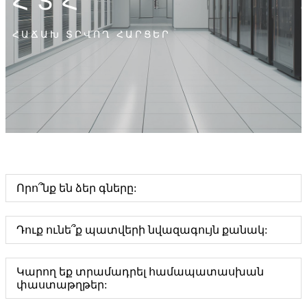
ՀՏՀ
ՀԱՃԱԽ ՏՐՎՈՂ ՀԱՐՑԵՐ
Որո՞նք են ձեր գները:
Դուք ունե՞ք պատվերի նվազագույն քանակ:
Կարող եք տրամադրել համապատասխան
փաստաթղթեր: