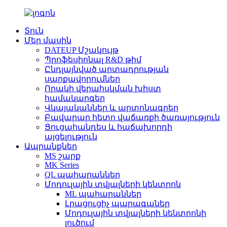
Տուն
Մեր մասին
DATEUP Մշակույթ
Պրոֆեսիոնալ R&D թիմ
Ընդլայնված արտադրության
սարքավորումներ
Որակի վերահսկման խիստ
համակարգեր
Վկայականներ և արտոնագրեր
Բավարար հետո վաճառքի ծառայություն
Ցուցահանդես և հաճախորդի
այցելություն
Ապրանքներ
MS շարք
MK Series
QL պահարաններ
Մոդուլային տվյալների կենտրոն
ML պահարաններ
Լրացուցիչ պարագաներ
Մոդուլային տվյալների կենտրոնի
լուծում