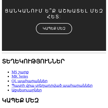
ՑԱՆԿԱՆՈՒՄ Ե՞Ք ԱՇԽԱՏԵԼ ՄԵԶ
ՀԵՏ:
ԿԱՊԵՔ ՄԵԶ
ՏԵՂԵԿՈՒԹՅՈՒՆՆԵՐ
MS շարք
MK Series
QL պահարաններ
Պատի վրա տեղադրված պահարաններ
Աքսեսուարներ
ԿԱՊԵՔ ՄԵԶ