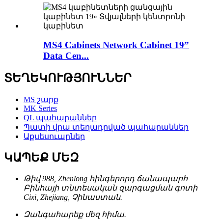
MS4 Cabinets Network Cabinet 19”
Data Cen...
ՏԵՂԵԿՈՒԹՅՈՒՆՆԵՐ
MS շարք
MK Series
QL պահարաններ
Պատի վրա տեղադրված պահարաններ
Աքսեսուարներ
ԿԱՊԵՔ ՄԵԶ
Թիվ 988, Zhenlong հինգերորդ ճանապարհ
Բինհայի տնտեսական զարգացման գոտի
Cixi, Zhejiang, Չինաստան.
Զանգահարեք մեզ հիմա.