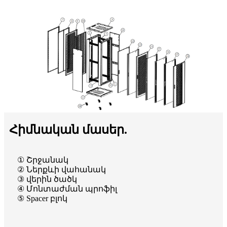
Հիմնական մասեր.
① Շրջանակ
② Ներքևի վահանակ
③ վերին ծածկ
④ Մոնտաժման պրոֆիլ
⑤ Spacer բլոկ