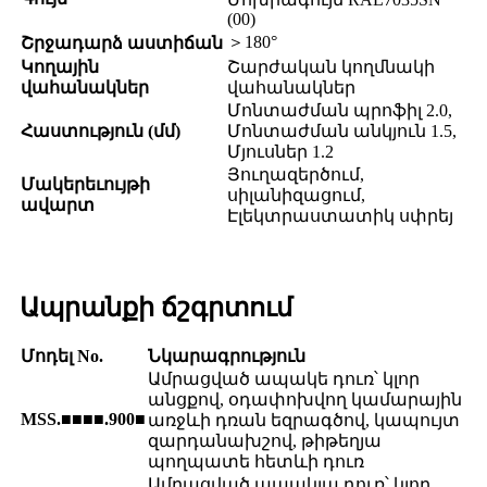
(00)
＞180°
Շրջադարձ աստիճան
Կողային
Շարժական կողմնակի
վահանակներ
վահանակներ
Մոնտաժման պրոֆիլ 2.0,
Հաստություն (մմ)
Մոնտաժման անկյուն 1.5,
Մյուսներ 1.2
Յուղազերծում,
Մակերեւույթի
սիլանիզացում,
ավարտ
Էլեկտրաստատիկ սփրեյ
Ապրանքի ճշգրտում
Մոդել No.
Նկարագրություն
Ամրացված ապակե դուռ՝ կլոր
անցքով, օդափոխվող կամարային
MSS.■■■■.900■
առջևի դռան եզրագծով, կապույտ
զարդանախշով, թիթեղյա
պողպատե հետևի դուռ
Ամրացված ապակյա դուռ՝ կլոր