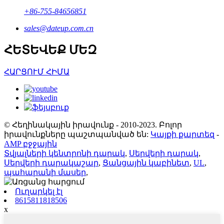
+86-755-84656851
sales@dateup.com.cn
ՀԵՏԵՎԵՔ ՄԵԶ
ՀԱՐՑՈՒՄ ՀԻՄԱ
© Հեղինակային իրավունք - 2010-2023. Բոլոր
իրավունքները պաշտպանված են:
Կայքի քարտեզ
-
AMP բջջային
Տվյալների կենտրոնի դարակ
,
Սերվերի դարակ
,
Սերվերի դարակաշար
,
Ցանցային կաբինետ
,
UL
,
պահարանի մասեր
,
Ուղարկել էլ
8615811818506
x