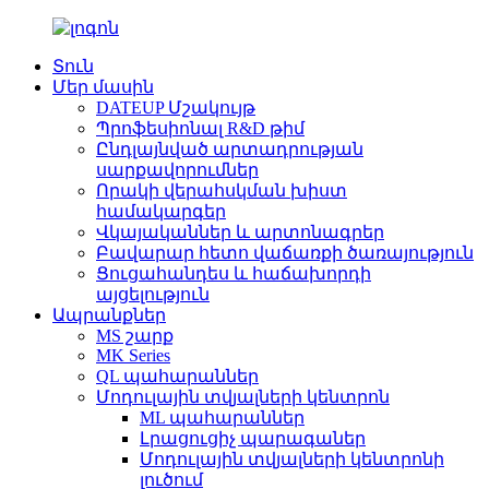
Տուն
Մեր մասին
DATEUP Մշակույթ
Պրոֆեսիոնալ R&D թիմ
Ընդլայնված արտադրության
սարքավորումներ
Որակի վերահսկման խիստ
համակարգեր
Վկայականներ և արտոնագրեր
Բավարար հետո վաճառքի ծառայություն
Ցուցահանդես և հաճախորդի
այցելություն
Ապրանքներ
MS շարք
MK Series
QL պահարաններ
Մոդուլային տվյալների կենտրոն
ML պահարաններ
Լրացուցիչ պարագաներ
Մոդուլային տվյալների կենտրոնի
լուծում