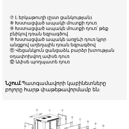
⑦ L երկաթուղի (ըստ ցանկության)
⑧ Խստացված ապակի մուտքի դուռ
⑨ Խստացված ապակե մուտքի դուռ՝ թեք
բնիկով դռան եզրագծով
⑩ Խստացված ապակե առջևի դուռ կլոր
անցքով աղեղային դռան եզրագծով
⑪ Վեցանկյուն ցանցաձև բարձր խտության
օդափոխվող ափսե դուռ
⑫ Ափսե պողպատե դուռ
Նշում.
Պատգամավորի կաբինետները
բոլորը հարթ փաթեթավորմամբ են: