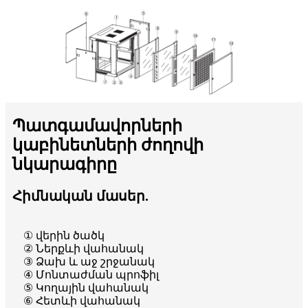
Պատգամավորների
կաբինետների ժողովի
նկարագիրը
Հիմնական մասեր.
① վերին ծածկ
② Ներքևի վահանակ
③ Ձախ և աջ շրջանակ
④ Մոնտաժման պրոֆիլ
⑤ Կողային վահանակ
⑥ Հետևի վահանակ