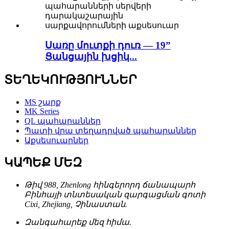
Սառը մուտքի դուռ — 19”
Ցանցային խցիկ...
ՏԵՂԵԿՈՒԹՅՈՒՆՆԵՐ
MS շարք
MK Series
QL պահարաններ
Պատի վրա տեղադրված պահարաններ
Աքսեսուարներ
ԿԱՊԵՔ ՄԵԶ
Թիվ 988, Zhenlong հինգերորդ ճանապարհ
Բինհայի տնտեսական զարգացման գոտի
Cixi, Zhejiang, Չինաստան.
Զանգահարեք մեզ հիմա.