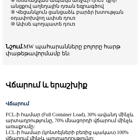
⑧ Խստացված ապակե առջևի դուռ՝ կլոր
անցքով աղեղային դռան եզրագծով
⑨ Վեցանկյուն ցանցաձև բարձր խտության
օդափոխվող ափսե դուռ
⑩ Ափսե պողպատե դուռ
Նշում.
MW պահարանները բոլորը հարթ
փաթեթավորմամբ են:
Վճարում և երաշխիք
Վճարում
FCL-ի համար (Full Container Load), 30% ավանդ մինչև
արտադրությունը, 70% մնացորդի վճարում մինչև
առաքումը:
LCL-ի համար (կոնտեյների բեռից պակաս) 100%
վճարում մինչև արտադրությունը: