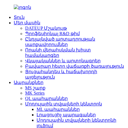
Տուն
Մեր մասին
DATEUP Մշակույթ
Պրոֆեսիոնալ R&D թիմ
Ընդլայնված արտադրության
սարքավորումներ
Որակի վերահսկման խիստ
համակարգեր
Վկայականներ և արտոնագրեր
Բավարար հետո վաճառքի ծառայություն
Ցուցահանդես և հաճախորդի
այցելություն
Ապրանքներ
MS շարք
MK Series
QL պահարաններ
Մոդուլային տվյալների կենտրոն
ML պահարաններ
Լրացուցիչ պարագաներ
Մոդուլային տվյալների կենտրոնի
լուծում