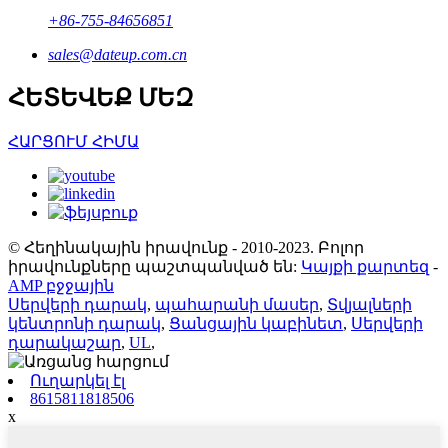
+86-755-84656851
sales@dateup.com.cn
ՀԵՏԵՎԵՔ ՄԵԶ
ՀԱՐՑՈՒՄ ՀԻՄԱ
© Հեղինակային իրավունք - 2010-2023. Բոլոր
իրավունքները պաշտպանված են:
Կայքի քարտեզ
-
AMP բջջային
Սերվերի դարակ
,
պահարանի մասեր
,
Տվյալների
կենտրոնի դարակ
,
Ցանցային կաբինետ
,
Սերվերի
դարակաշար
,
UL
,
Ուղարկել էլ
8615811818506
x