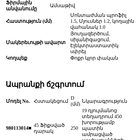
Ֆիրմային
Ամսաթիվ
անվանումը
Մոնտաժման պրոֆիլ
Հաստություն (մմ)
1.5, Մյուսներ 1.2, կողային
վահանակ 1.0
Յուղազերծում,
սիլանիզացում,
Մակերեւույթի ավարտ
Էլեկտրաստատիկ
սփրեյ
Կողպեք
Փոքր կլոր փական
Ապրանքի ճշգրտում
D
Մոդել No.
Հստակեցում
Նկարագրություն
(մմ)
19 դյույմանոց
տեղադրում 450
խորությամբ
45 Ֆիքսված
980113014■
250
պատին
դարակ
ամրացված